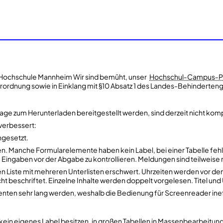
 Hochschule Mannheim Wir sind bemüht, unser
Hochschul‑Campus‑Po
rordnung sowie in Einklang mit §10 Absatz 1 des Landes-Behinderteng
zum Herunterladen bereitgestellt werden, sind derzeit nicht komple
 verbessert:
ungesetzt.
n. Manche Formularelemente haben kein Label, bei einer Tabelle fehlt 
ie Eingaben vor der Abgabe zu kontrollieren. Meldungen sind teilweise
lten Liste mit mehreren Unterlisten erschwert. Uhrzeiten werden vor 
icht beschriftet. Einzelne Inhalte werden doppelt vorgelesen. Titel un
enten sehr lang werden, weshalb die Bedienung für Screenreader ineffi
ein eigenes Label besitzen, in großen Tabellen in Massenbearbeit