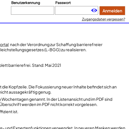
Benutzerkennung
Passwort
Anmelden
Zugangsdaten vergessen?
rtal
nach der Verordnung zur Schaffung barrierefreier
leichstellungsgesetzes (L-BGG) zu realisieren.
tt barrierefrei. Stand: Mai 2021
die Kopfzeile. Die Fokussierung neuer Inhalte befindet sich an
 nicht aussagekräftig genug.
den Wochentagen genannt. In der Listenansicht und im PDF sind
d Überschrift werden im PDF nicht korrekt vorgelesen.
zient ist.
ungs- und Expertenfunktionen verwendet. In neueren Masken werden