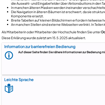
die Auswahl- und Eingabefelder über Aktionsbuttons in den Ta
In manchen älteren Masken werden ineinander verschachtelte
Die Navigation in älteren Bäumen ist erschwert, da sie strukt
Komponente ersetzt.
Breite Tabellen auf kleinen Bildschirmen erfordern teilweise ho
An manchen Stellen sind externe Webseiten verlinkt. In Teilen 
Als Mitarbeiterin oder Mitarbeiter der Hochschule finden Sie unter
Do
Diese Erklärung wurde zuletzt am 15.5.2025 aktualisiert.
Information zur barrierefreien Bedienung
Auf dieser Seite finden Sie nähere Informationen zur Bedienung m
Leichte Sprache