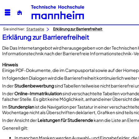
Sie sind hier:
Startseite
Erklärung zur Barrierefreiheit
Erklärung zur Barrierefreiheit
Die Das Internetangebot wird herausgegeben von der Technischen
Informationstechnik nach der Barrierefreie Informationstechnik-Ve
Hinweis
Einige PDF-Dokumente, die im Campusportal sowie auf der Homepage 
In folgenden Dialogen wird die Barrierefreiheit kontinuierlich weiter
In der
Studienbewerbung
sind Tabellen teilweise nicht barrierefrei 
In der
Online-Immatrikulation
sind verschachtelte Tabellen vorhande
falscher Stelle. Es gibt keine Möglichkeit, anhand einer Übersicht d
Im
Stundenplan
ist die Navigation per Tastatur in einer verschachte
Wochentage nicht als Überschriften deklariert, Grafiken sind teils n
In der Ansicht der
Leistungen für Studierende
kann die Liste an Elem
Generell gilt:
In manchen Masken werden Auswahl- und Eingabefelder, die k