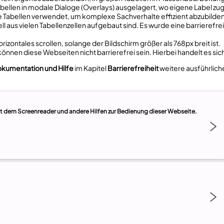
bellen in modale Dialoge (Overlays) ausgelagert, wo eigene Label zu
 Tabellen verwendet, um komplexe Sachverhalte effizient abzubilden
urell aus vielen Tabellenzellen aufgebaut sind. Es wurde eine barriere
rizontales scrollen, solange der Bildschirm größer als 768px breit ist.
können diese Webseiten nicht barrierefrei sein. Hierbei handelt es sic
kumentation und Hilfe
im Kapitel
Barrierefreiheit
weitere ausführlich
it dem Screenreader und andere Hilfen zur Bedienung dieser Webseite.