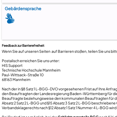
Gebärdensprache
Feedback
zur Barrierefreiheit
Wenn Sie auf unseren Seiten auf Barrieren stoßen, teilen Sie uns bit
Postalisch erreichen Sie uns unter:
HIS Support
Technische Hochschule Mannheim
Paul-Wittsack-Straße 10
68163 Mannheim
Nach der in §8 Satz 1 L-BGG-DVO vorgesehenen Frist auf Ihre Anfra
den Beauftragten der Landesregierung Baden-Württemberg für di
Beauftragte beziehungsweise den kommunalen Beauftragten für di
Absatz 2 Satz 2 L-BGG und §15 Absatz 3 Satz 2 L-BGG beschrieben
Verbandsklagerechts nach §12 Absatz 1 Satz 1 Nummer 4 L-BGG wird