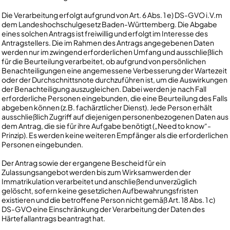
Die Verarbeitung erfolgt aufgrund von Art. 6 Abs. 1 e) DS-GVO i.V.m
dem Landeshochschulgesetz Baden-Württemberg. Die Abgabe
eines solchen Antrags ist freiwillig und erfolgt im Interesse des
Antragstellers. Die im Rahmen des Antrags angegebenen Daten
werden nur im zwingend erforderlichen Umfang und ausschließlich
für die Beurteilung verarbeitet, ob aufgrund von persönlichen
Benachteiligungen eine angemessene Verbesserung der Wartezeit
oder der Durchschnittsnote durchzuführen ist, um die Auswirkungen
der Benachteiligung auszugleichen. Dabei werden je nach Fall
erforderliche Personen eingebunden, die eine Beurteilung des Falls
abgeben können (z.B. fachärztlicher Dienst). Jede Person erhält
ausschließlich Zugriff auf diejenigen personenbezogenen Daten aus
dem Antrag, die sie für ihre Aufgabe benötigt („Need to know“-
Prinzip). Es werden keine weiteren Empfänger als die erforderlichen
Personen eingebunden.
Der Antrag sowie der ergangene Bescheid für ein
Zulassungsangebot werden bis zum Wirksamwerden der
Immatrikulation verarbeitet und anschließend unverzüglich
gelöscht, sofern keine gesetzlichen Aufbewahrungsfristen
existieren und die betroffene Person nicht gemäß Art. 18 Abs. 1 c)
DS-GVO eine Einschränkung der Verarbeitung der Daten des
Härtefallantrags beantragt hat.