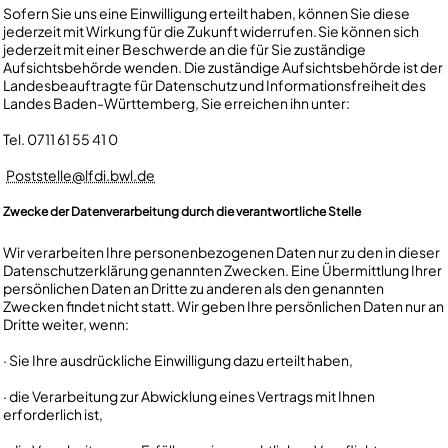
Sofern Sie uns eine Einwilligung erteilt haben, können Sie diese
jederzeit mit Wirkung für die Zukunft widerrufen. Sie können sich
jederzeit mit einer Beschwerde an die für Sie zuständige
Aufsichtsbehörde wenden. Die zuständige Aufsichtsbehörde ist der
Landesbeauftragte für Datenschutz und Informationsfreiheit des
Landes Baden-Württemberg, Sie erreichen ihn unter:
Tel. 0711 61 55 41 0
Poststelle@lfdi.bwl.de
Zwecke der Datenverarbeitung durch die verantwortliche Stelle
Wir verarbeiten Ihre personenbezogenen Daten nur zu den in dieser
Datenschutzerklärung genannten Zwecken. Eine Übermittlung Ihrer
persönlichen Daten an Dritte zu anderen als den genannten
Zwecken findet nicht statt. Wir geben Ihre persönlichen Daten nur an
Dritte weiter, wenn:
· Sie Ihre ausdrückliche Einwilligung dazu erteilt haben,
· die Verarbeitung zur Abwicklung eines Vertrags mit Ihnen
erforderlich ist,