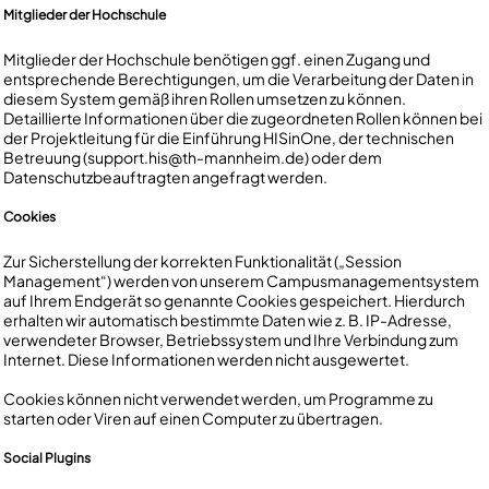
Mitglieder der Hochschule
Mitglieder der Hochschule benötigen ggf. einen Zugang und
entsprechende Berechtigungen, um die Verarbeitung der Daten in
diesem System gemäß ihren Rollen umsetzen zu können.
Detaillierte Informationen über die zugeordneten Rollen können bei
der Projektleitung für die Einführung HISinOne, der technischen
Betreuung (support.his@th-mannheim.de) oder dem
Datenschutzbeauftragten angefragt werden.
Cookies
Zur Sicherstellung der korrekten Funktionalität („Session
Management“) werden von unserem Campusmanagementsystem
auf Ihrem Endgerät so genannte Cookies gespeichert. Hierdurch
erhalten wir automatisch bestimmte Daten wie z. B. IP-Adresse,
verwendeter Browser, Betriebssystem und Ihre Verbindung zum
Internet. Diese Informationen werden nicht ausgewertet.
Cookies können nicht verwendet werden, um Programme zu
starten oder Viren auf einen Computer zu übertragen.
Social Plugins