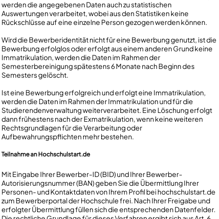
werden die angegebenen Daten auch zu statistischen
Auswertungen verarbeitet, wobei aus den Statistiken keine
Rückschlüsse auf eine einzelne Person gezogen werden können.
Wird die Bewerberidentität nicht für eine Bewerbung genutzt, ist die
Bewerbung erfolglos oder erfolgt aus einem anderen Grund keine
Immatrikulation, werden die Daten im Rahmen der
Semesterbereinigung spätestens 6 Monate nach Beginn des
Semesters gelöscht.
Ist eine Bewerbung erfolgreich und erfolgt eine Immatrikulation,
werden die Daten im Rahmen der Immatrikulation und für die
Studierendenverwaltung weiterverarbeitet. Eine Löschung erfolgt
dann frühestens nach der Exmatrikulation, wenn keine weiteren
Rechtsgrundlagen für die Verarbeitung oder
Aufbewahrungspflichten mehr bestehen.
Teilnahme an Hochschulstart.de
Mit Eingabe Ihrer Bewerber-ID (BID) und Ihrer Bewerber-
Autorisierungsnummer (BAN) geben Sie die Übermittlung Ihrer
Personen- und Kontaktdaten von Ihrem Profil bei hochschulstart.de
zum Bewerberportal der Hochschule frei. Nach Ihrer Freigabe und
erfolgter Übermittlung füllen sich die entsprechenden Datenfelder.
Die rechtliche Grundlage für dieses Verfahren ergibt sich aus Art. 6