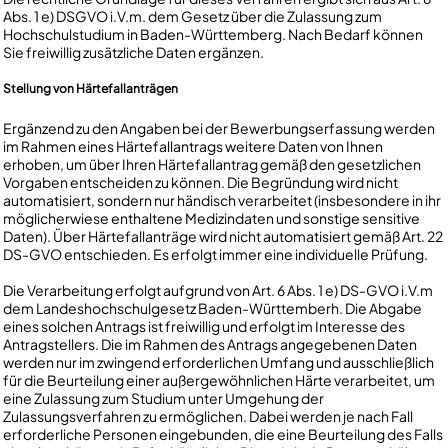
Abs. 1 e) DSGVO i.V.m. dem Gesetz über die Zulassung zum
Hochschulstudium in Baden-Württemberg. Nach Bedarf können
Sie freiwillig zusätzliche Daten ergänzen.
Stellung von Härtefallanträgen
Ergänzend zu den Angaben bei der Bewerbungserfassung werden
im Rahmen eines Härtefallantrags weitere Daten von Ihnen
erhoben, um über Ihren Härtefallantrag gemäß den gesetzlichen
Vorgaben entscheiden zu können. Die Begründung wird nicht
automatisiert, sondern nur händisch verarbeitet (insbesondere in ihr
möglicherwiese enthaltene Medizindaten und sonstige sensitive
Daten). Über Härtefallanträge wird nicht automatisiert gemäß Art. 22
DS-GVO entschieden. Es erfolgt immer eine individuelle Prüfung.
Die Verarbeitung erfolgt aufgrund von Art. 6 Abs. 1 e) DS-GVO i.V.m
dem Landeshochschulgesetz Baden-Württemberh. Die Abgabe
eines solchen Antrags ist freiwillig und erfolgt im Interesse des
Antragstellers. Die im Rahmen des Antrags angegebenen Daten
werden nur im zwingend erforderlichen Umfang und ausschließlich
für die Beurteilung einer außergewöhnlichen Härte verarbeitet, um
eine Zulassung zum Studium unter Umgehung der
Zulassungsverfahren zu ermöglichen. Dabei werden je nach Fall
erforderliche Personen eingebunden, die eine Beurteilung des Falls