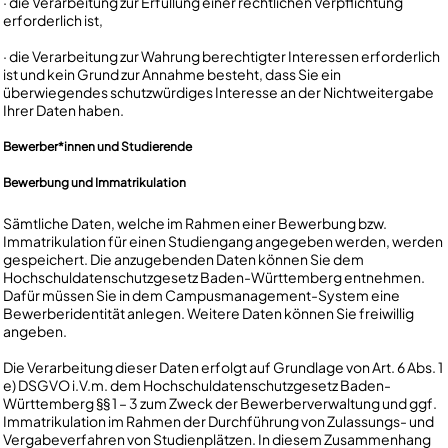
· die Verarbeitung zur Erfüllung einer rechtlichen Verpflichtung
erforderlich ist,
· die Verarbeitung zur Wahrung berechtigter Interessen erforderlich
ist und kein Grund zur Annahme besteht, dass Sie ein
überwiegendes schutzwürdiges Interesse an der Nichtweitergabe
Ihrer Daten haben.
Bewerber*innen und Studierende
Bewerbung und Immatrikulation
Sämtliche Daten, welche im Rahmen einer Bewerbung bzw.
Immatrikulation für einen Studiengang angegeben werden, werden
gespeichert. Die anzugebenden Daten können Sie dem
Hochschuldatenschutzgesetz Baden-Württemberg entnehmen.
Dafür müssen Sie in dem Campusmanagement-System eine
Bewerberidentität anlegen. Weitere Daten können Sie freiwillig
angeben.
Die Verarbeitung dieser Daten erfolgt auf Grundlage von Art. 6 Abs. 1
e) DSGVO i.V.m. dem Hochschuldatenschutzgesetz Baden-
Württemberg §§ 1 – 3 zum Zweck der Bewerberverwaltung und ggf.
Immatrikulation im Rahmen der Durchführung von Zulassungs- und
Vergabeverfahren von Studienplätzen. In diesem Zusammenhang