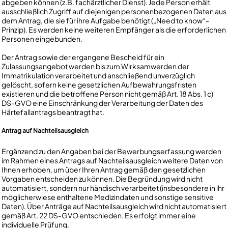
abgeben können (z.B. fachärztlicher Dienst). Jede Person erhält
ausschließlich Zugriff auf diejenigen personenbezogenen Daten aus
dem Antrag, die sie für ihre Aufgabe benötigt („Need to know“-
Prinzip). Es werden keine weiteren Empfänger als die erforderlichen
Personen eingebunden.
Der Antrag sowie der ergangene Bescheid für ein
Zulassungsangebot werden bis zum Wirksamwerden der
Immatrikulation verarbeitet und anschließend unverzüglich
gelöscht, sofern keine gesetzlichen Aufbewahrungsfristen
existieren und die betroffene Person nicht gemäß Art. 18 Abs. 1 c)
DS-GVO eine Einschränkung der Verarbeitung der Daten des
Härtefallantrags beantragt hat.
Antrag auf Nachteilsausgleich
Ergänzend zu den Angaben bei der Bewerbungserfassung werden
im Rahmen eines Antrags auf Nachteilsausgleich weitere Daten von
Ihnen erhoben, um über Ihren Antrag gemäß den gesetzlichen
Vorgaben entscheiden zu können. Die Begründung wird nicht
automatisiert, sondern nur händisch verarbeitet (insbesondere in ihr
möglicherwiese enthaltene Medizindaten und sonstige sensitive
Daten). Über Anträge auf Nachteilsausgleich wird nicht automatisiert
gemäß Art. 22 DS-GVO entschieden. Es erfolgt immer eine
individuelle Prüfung.