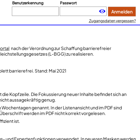
Benutzerkennung
Passwort
Anmelden
Zugangsdaten vergessen?
rtal
nach der Verordnung zur Schaffung barrierefreier
leichstellungsgesetzes (L-BGG) zu realisieren.
tt barrierefrei. Stand: Mai 2021
die Kopfzeile. Die Fokussierung neuer Inhalte befindet sich an
 nicht aussagekräftig genug.
den Wochentagen genannt. In der Listenansicht und im PDF sind
d Überschrift werden im PDF nicht korrekt vorgelesen.
zient ist.
ungs- und Expertenfunktionen verwendet. In neueren Masken werden