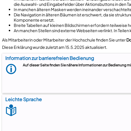
die Auswahl- und Eingabefelder über Aktionsbuttons in den Ta
In manchen älteren Masken werden ineinander verschachtelte
Die Navigation in älteren Bäumen ist erschwert, da sie strukt
Komponente ersetzt.
Breite Tabellen auf kleinen Bildschirmen erfordern teilweise ho
An manchen Stellen sind externe Webseiten verlinkt. In Teilen 
Als Mitarbeiterin oder Mitarbeiter der Hochschule finden Sie unter
Do
Diese Erklärung wurde zuletzt am 15.5.2025 aktualisiert.
Information zur barrierefreien Bedienung
Auf dieser Seite finden Sie nähere Informationen zur Bedienung m
Leichte Sprache