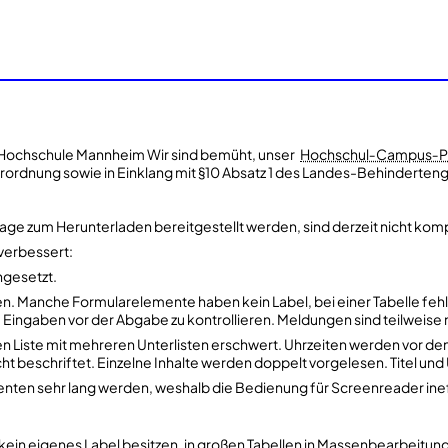
 Hochschule Mannheim Wir sind bemüht, unser
Hochschul‑Campus‑Po
rordnung sowie in Einklang mit §10 Absatz 1 des Landes-Behinderteng
zum Herunterladen bereitgestellt werden, sind derzeit nicht komple
 verbessert:
ungesetzt.
n. Manche Formularelemente haben kein Label, bei einer Tabelle fehlt 
ie Eingaben vor der Abgabe zu kontrollieren. Meldungen sind teilweise
lten Liste mit mehreren Unterlisten erschwert. Uhrzeiten werden vor 
icht beschriftet. Einzelne Inhalte werden doppelt vorgelesen. Titel un
enten sehr lang werden, weshalb die Bedienung für Screenreader ineffi
ein eigenes Label besitzen, in großen Tabellen in Massenbearbeit