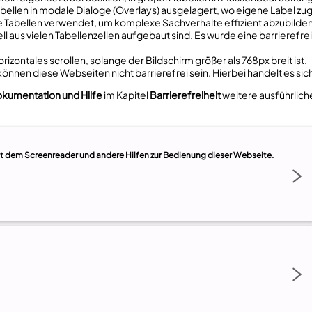
bellen in modale Dialoge (Overlays) ausgelagert, wo eigene Label zu
 Tabellen verwendet, um komplexe Sachverhalte effizient abzubilden
urell aus vielen Tabellenzellen aufgebaut sind. Es wurde eine barriere
rizontales scrollen, solange der Bildschirm größer als 768px breit ist.
können diese Webseiten nicht barrierefrei sein. Hierbei handelt es sic
kumentation und Hilfe
im Kapitel
Barrierefreiheit
weitere ausführlich
it dem Screenreader und andere Hilfen zur Bedienung dieser Webseite.