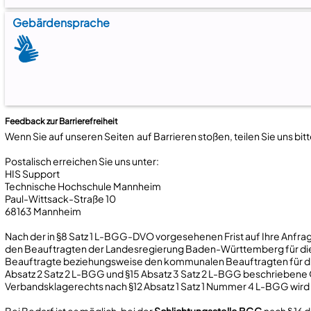
Gebärdensprache
Feedback
zur Barrierefreiheit
Wenn Sie auf unseren Seiten auf Barrieren stoßen, teilen Sie uns bit
Postalisch erreichen Sie uns unter:
HIS Support
Technische Hochschule Mannheim
Paul-Wittsack-Straße 10
68163 Mannheim
Nach der in §8 Satz 1 L-BGG-DVO vorgesehenen Frist auf Ihre Anfra
den Beauftragten der Landesregierung Baden-Württemberg für di
Beauftragte beziehungsweise den kommunalen Beauftragten für di
Absatz 2 Satz 2 L-BGG und §15 Absatz 3 Satz 2 L-BGG beschrieben
Verbandsklagerechts nach §12 Absatz 1 Satz 1 Nummer 4 L-BGG wird