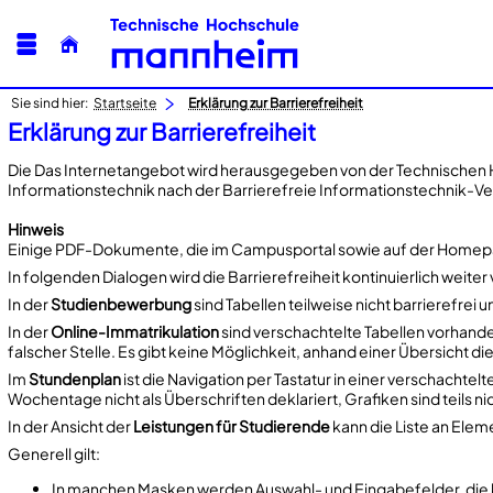
Sie sind hier:
Startseite
Erklärung zur Barrierefreiheit
Erklärung zur Barrierefreiheit
Die Das Internetangebot wird herausgegeben von der Technischen
Informationstechnik nach der Barrierefreie Informationstechnik-Ve
Hinweis
Einige PDF-Dokumente, die im Campusportal sowie auf der Homepage 
In folgenden Dialogen wird die Barrierefreiheit kontinuierlich weiter
In der
Studienbewerbung
sind Tabellen teilweise nicht barrierefrei 
In der
Online-Immatrikulation
sind verschachtelte Tabellen vorhande
falscher Stelle. Es gibt keine Möglichkeit, anhand einer Übersicht d
Im
Stundenplan
ist die Navigation per Tastatur in einer verschachte
Wochentage nicht als Überschriften deklariert, Grafiken sind teils n
In der Ansicht der
Leistungen für Studierende
kann die Liste an Elem
Generell gilt:
In manchen Masken werden Auswahl- und Eingabefelder, die k